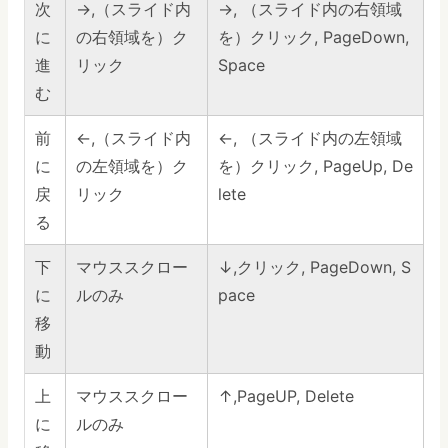
次
→,（スライド内
→, （スライド内の右領域
に
の右領域を）ク
を）クリック, PageDown,
進
リック
Space
む
前
←,（スライド内
←, （スライド内の左領域
に
の左領域を）ク
を）クリック, PageUp, De
戻
リック
lete
る
下
マウススクロー
↓,クリック, PageDown, S
に
ルのみ
pace
移
動
上
マウススクロー
↑,PageUP, Delete
に
ルのみ