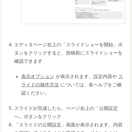
エディタページ右上の「スライドショーを開始」ボ
タンをクリックすると、投稿前にスライドショーを
確認できます
表示オプション
が表示されます。設定内容や
ス
ライドの操作方法
については、各ヘルプをご確
認ください。
スライドが完成したら、ページ右上の「公開設定
へ」ボタンをクリック
「スライドの公開設定」画面が表示されます。内容