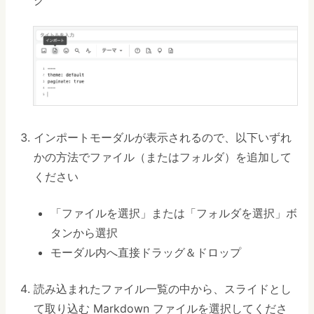
インポートモーダルが表示されるので、以下いずれ
かの方法でファイル（またはフォルダ）を追加して
ください
「ファイルを選択」または「フォルダを選択」ボ
タンから選択
モーダル内へ直接ドラッグ＆ドロップ
読み込まれたファイル一覧の中から、スライドとし
て取り込む Markdown ファイルを選択してくださ