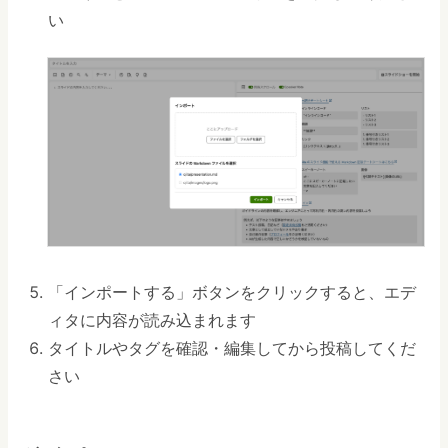
い
「インポートする」ボタンをクリックすると、エデ
ィタに内容が読み込まれます
タイトルやタグを確認・編集してから投稿してくだ
さい